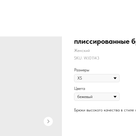
плиссированные 
Женский
SKU:
WJ01143
Размеры
Цвета
Брюки высокого качества в стиле c