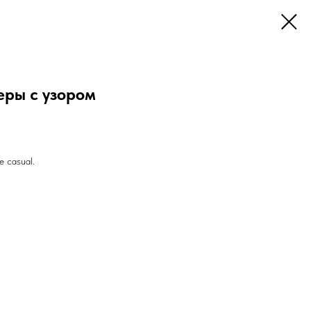
еры с узором
е casual.